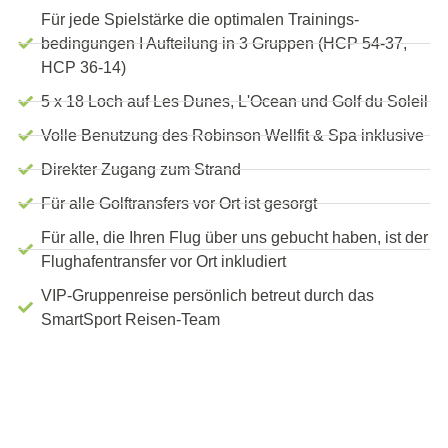
Für jede Spielstärke die optimalen Trainings­
bedingungen I Aufteilung in 3 Gruppen (HCP 54-37,
HCP 36-14)
5 x 18 Loch auf Les Dunes, L'Ocean und Golf du Soleil
Volle Benutzung des Robinson Wellfit & Spa inklusive
Direkter Zugang zum Strand
Für alle Golftransfers vor Ort ist gesorgt
Für alle, die Ihren Flug über uns gebucht haben, ist der
Flughafentransfer vor Ort inkludiert
VIP-Gruppenreise persönlich betreut durch das
SmartSport Reisen-Team