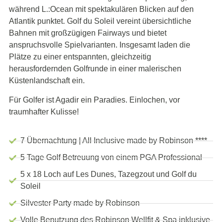
während L.:Ocean mit spektakulären Blicken auf den
Atlantik punktet. Golf du Soleil vereint übersichtliche
Bahnen mit großzügigen Fairways und bietet
anspruchsvolle Spielvarianten. Insgesamt laden die
Plätze zu einer entspannten, gleichzeitig
herausfordernden Golfrunde in einer malerischen
Küstenlandschaft ein.
Für Golfer ist Agadir ein Paradies. Einlochen, vor
traumhafter Kulisse!
7 Übernachtung | All Inclusive made by Robinson ****
5 Tage Golf Betreuung von einem PGA Professional
5 x 18 Loch auf Les Dunes, Tazegzout und Golf du
Soleil
Silvester Party made by Robinson
Volle Benutzung des Robinson Wellfit & Spa inklusive