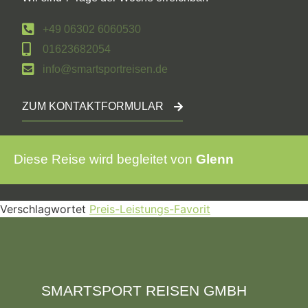
+49 06302 6060530
01623682054
info@smartsportreisen.de
ZUM KONTAKTFORMULAR
Diese Reise wird begleitet von
Glenn
Verschlagwortet
Preis-Leistungs-Favorit
SMARTSPORT REISEN GMBH