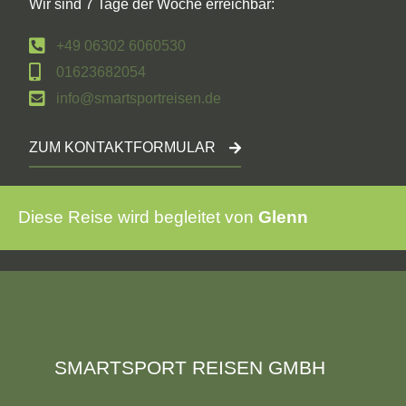
Wir sind 7 Tage der Woche erreichbar:
+49 06302 6060530
01623682054
info@smartsportreisen.de
ZUM KONTAKTFORMULAR
Diese Reise wird begleitet von
Glenn
SMARTSPORT REISEN GMBH