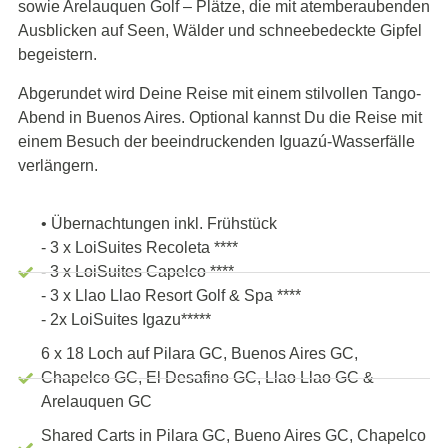
sowie Arelauquen Golf – Plätze, die mit atemberaubenden
Ausblicken auf Seen, Wälder und schneebedeckte Gipfel
begeistern.
Abgerundet wird Deine Reise mit einem stilvollen Tango-
Abend in Buenos Aires. Optional kannst Du die Reise mit
einem Besuch der beeindruckenden Iguazú-Wasserfälle
verlängern.
• Übernachtungen inkl. Frühstück
- 3 x LoiSuites Recoleta ****
- 3 x LoiSuites Capelco ****
- 3 x Llao Llao Resort Golf & Spa ****
- 2x LoiSuites Igazu*****
6 x 18 Loch auf Pilara GC, Buenos Aires GC,
Chapelco GC, El Desafino GC, Llao Llao GC &
Arelauquen GC
Shared Carts in Pilara GC, Bueno Aires GC, Chapelco